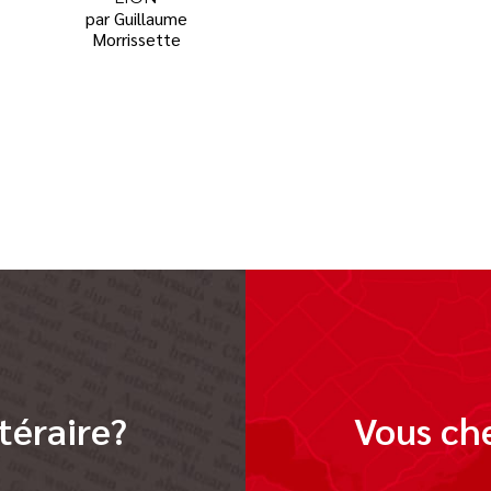
par Guillaume
Morrissette
téraire?
Vous che