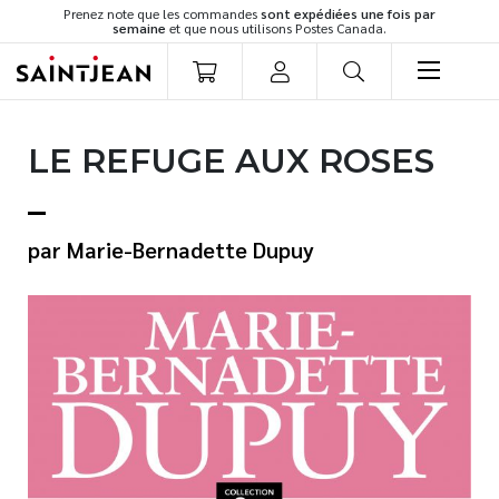
Prenez note que les commandes
sont expédiées une fois par
semaine
et que nous utilisons Postes Canada.
LIVRES
LE REFUGE AUX ROSES
Romans
Cuisine
Développement personnel
Marie-Bernadette Dupuy
Littérature jeunesse
Spiritualité
Famille
Culture générale
Témoignages
Vie pratique
Finances