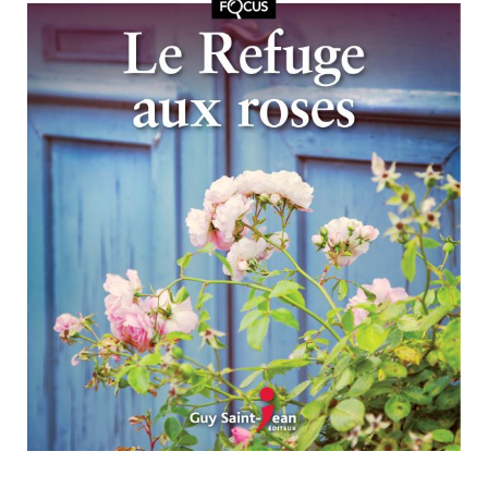
Nouveautés
Numérique
Livres audio
Meilleurs vendeurs
Page vedette
AUTEURS
À PROPOS
CONTACT