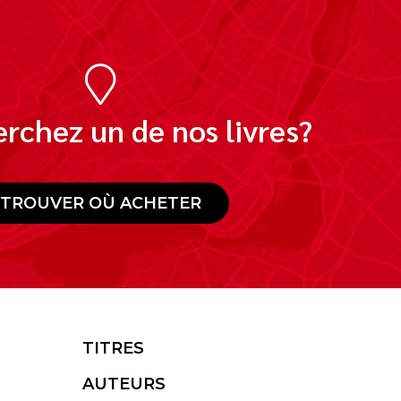
rchez un de nos livres?
TROUVER OÙ ACHETER
TITRES
AUTEURS