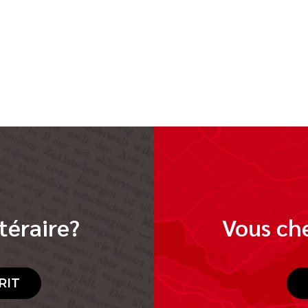
téraire?
Vous che
RIT