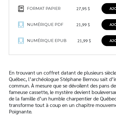
27,95
$
FORMAT PAPIER
AJ
21,99
$
NUMÉRIQUE PDF
AJ
21,99
$
NUMÉRIQUE EPUB
AJ
En trouvant un coffret datant de plusieurs siècl
Québec, l’archéologue Stéphane Bernou sait d’in
commun. À mesure que se dévoilent des pans de l
fameuse cassette, le mystère devient bouleversa
de la famille d’un humble charpentier de Québe
transforme tout à coup en un chapitre mouveme
Poignante.