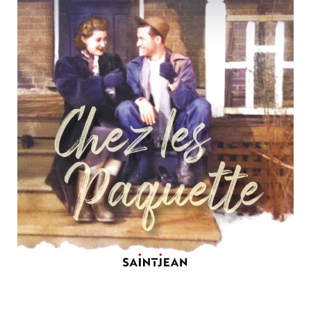
Nouveautés
Numérique
Livres audio
Meilleurs vendeurs
Page vedette
AUTEURS
À PROPOS
CONTACT