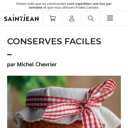
Prenez note que les commandes
sont expédiées une fois par
semaine
et que nous utilisons Postes Canada.
LIVRES
CONSERVES FACILES
Romans
Cuisine
Développement personnel
Michel Chevrier
Littérature jeunesse
Spiritualité
Famille
Culture générale
Témoignages
Vie pratique
Finances