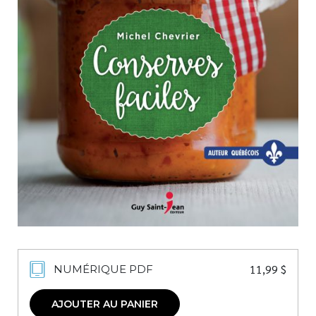
Nouveautés
Numérique
Livres audio
Meilleurs vendeurs
Page vedette
AUTEURS
À PROPOS
CONTACT
11,99
$
NUMÉRIQUE PDF
AJOUTER AU PANIER