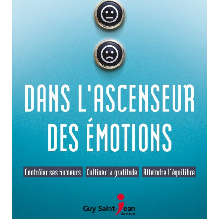
Nouveautés
Numérique
Livres audio
Meilleurs vendeurs
Page vedette
AUTEURS
À PROPOS
CONTACT