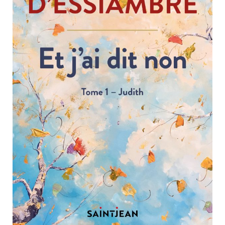
Nouveautés
Numérique
Livres audio
Meilleurs vendeurs
Page vedette
AUTEURS
À PROPOS
CONTACT