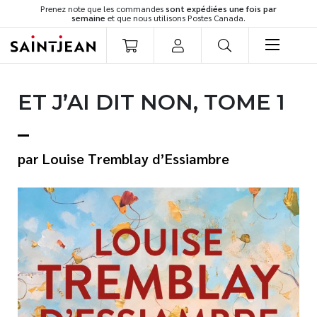
Prenez note que les commandes
sont expédiées une fois par
semaine
et que nous utilisons Postes Canada.
LIVRES
ET J’AI DIT NON, TOME 1
Romans
Cuisine
Développement personnel
Louise Tremblay d’Essiambre
Littérature jeunesse
Spiritualité
Famille
Culture générale
Témoignages
Vie pratique
Finances