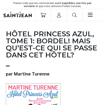
Prenez note que les commandes
sont expédiées une fois par
semaine
et que nous utilisons Postes Canada.
LIVRES
HÔTEL PRINCESS AZUL,
Romans
TOME 1: BORDEL! MAIS
Cuisine
QU’EST-CE QUI SE PASSE
Développement personnel
DANS CET HÔTEL?
Littérature jeunesse
Spiritualité
Famille
Martine Turenne
Culture générale
Témoignages
Vie pratique
Finances