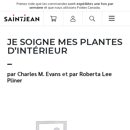
Prenez note que les commandes
sont expédiées une fois par
semaine
et que nous utilisons Postes Canada.
LIVRES
JE SOIGNE MES PLANTES
Romans
D’INTÉRIEUR
Cuisine
Développement personnel
Littérature jeunesse
Charles M. Evans
et
Roberta Lee
Spiritualité
Pliner
Famille
Culture générale
Témoignages
Vie pratique
Finances