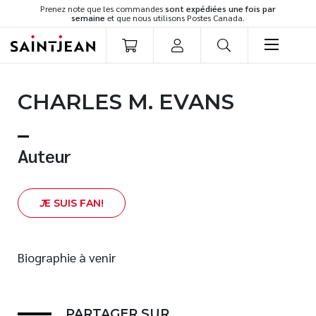
Prenez note que les commandes
sont expédiées une fois par
semaine
et que nous utilisons Postes Canada.
LIVRES
CHARLES M. EVANS
Romans
Cuisine
Développement personnel
Auteur
Littérature jeunesse
Spiritualité
J
E SUIS FAN!
Famille
Culture générale
Témoignages
Biographie à venir
Vie pratique
Finances
PARTAGER SUR