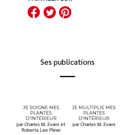
Facebook
Twitter
Pinterest
Nouveautés
Numérique
Livres audio
Meilleurs vendeurs
Page vedette
Ses publications
AUTEURS
À PROPOS
CONTACT
JE SOIGNE MES
JE MULTIPLIE MES
PLANTES
PLANTES
D'INTÉRIEUR
D'INTÉRIEUR
par Charles M. Evans et
par Charles M. Evans
Roberta Lee Pliner