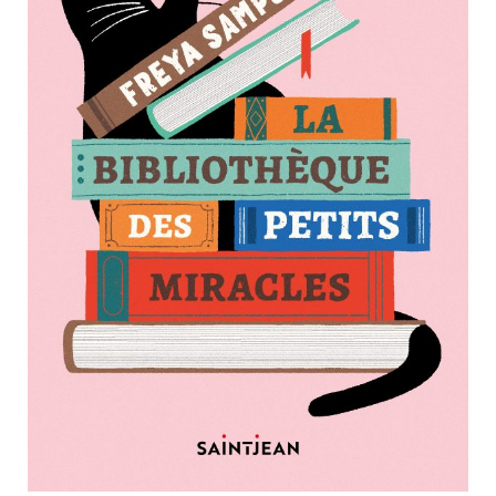
Nouveautés
Numérique
Livres audio
Meilleurs vendeurs
Page vedette
AUTEURS
À PROPOS
CONTACT