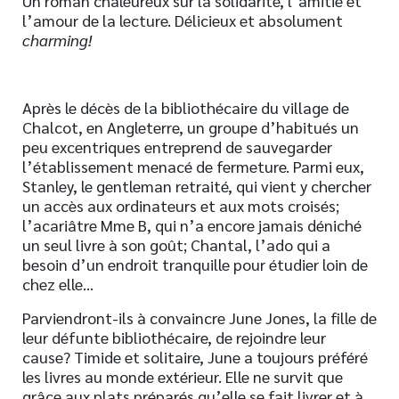
Un roman chaleureux sur la solidarité, l’amitié et
l’amour de la lecture. Délicieux et absolument
charming!
Après le décès de la bibliothécaire du village de
Chalcot, en Angleterre, un groupe d’habitués un
peu excentriques entreprend de sauvegarder
l’établissement menacé de fermeture. Parmi eux,
Stanley, le gentleman retraité, qui vient y chercher
un accès aux ordinateurs et aux mots croisés;
l’acariâtre Mme B, qui n’a encore jamais déniché
un seul livre à son goût; Chantal, l’ado qui a
besoin d’un endroit tranquille pour étudier loin de
chez elle…
Parviendront-ils à convaincre June Jones, la fille de
leur défunte bibliothécaire, de rejoindre leur
cause? Timide et solitaire, June a toujours préféré
les livres au monde extérieur. Elle ne survit que
grâce aux plats préparés qu’elle se fait livrer et à