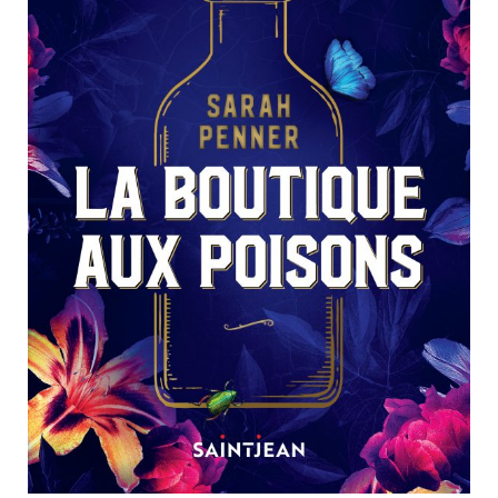
Nouveautés
Numérique
Livres audio
Meilleurs vendeurs
Page vedette
AUTEURS
À PROPOS
CONTACT