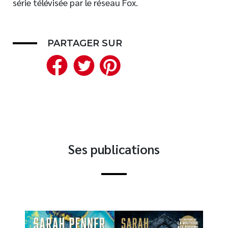
série télévisée par le réseau Fox.
Nouveautés
Numérique
PARTAGER SUR
Livres audio
Facebook
Twitter
Pinterest
Meilleurs vendeurs
Page vedette
AUTEURS
À PROPOS
CONTACT
Ses publications