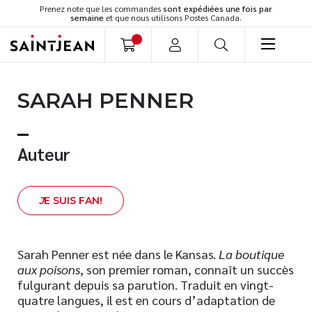
Prenez note que les commandes
sont expédiées une fois par
semaine
et que nous utilisons Postes Canada.
LIVRES
SARAH PENNER
Romans
Cuisine
Développement personnel
Auteur
Littérature jeunesse
Spiritualité
J
E SUIS FAN!
Famille
Culture générale
Témoignages
Sarah Penner est née dans le Kansas.
La boutique
aux poisons
, son premier roman, connaît un succès
Vie pratique
fulgurant depuis sa parution. Traduit en vingt-
Finances
quatre langues, il est en cours d’adaptation de