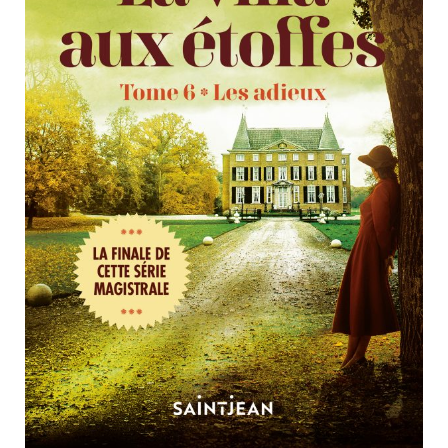
Nouveautés
Numérique
Livres audio
Meilleurs vendeurs
Page vedette
AUTEURS
À PROPOS
CONTACT