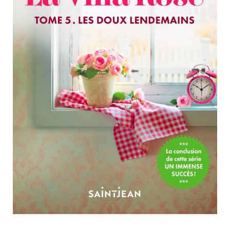
Nouveautés
Numérique
Livres audio
Meilleurs vendeurs
Page vedette
AUTEURS
À PROPOS
CONTACT