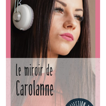
Nouveautés
Numérique
Livres audio
Meilleurs vendeurs
Page vedette
AUTEURS
À PROPOS
CONTACT