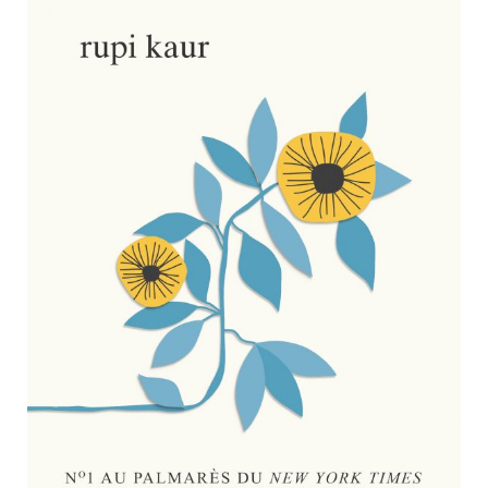
Nouveautés
Numérique
Livres audio
Meilleurs vendeurs
Page vedette
AUTEURS
À PROPOS
CONTACT