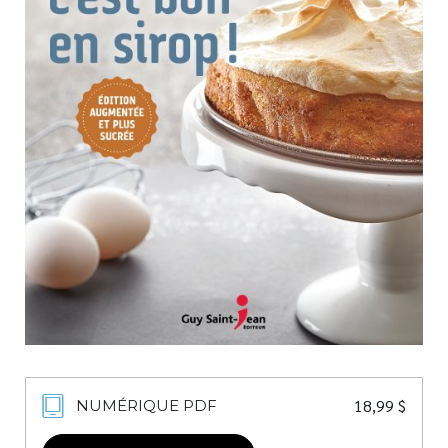
Nouveautés
Numérique
Livres audio
Meilleurs vendeurs
Page vedette
AUTEURS
À PROPOS
CONTACT
18,99
$
NUMÉRIQUE PDF