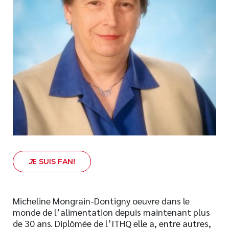
Nouveautés
Numérique
Livres audio
Meilleurs vendeurs
Page vedette
AUTEURS
À PROPOS
CONTACT
J
E SUIS FAN!
Micheline Mongrain-Dontigny oeuvre dans le
monde de l’alimentation depuis maintenant plus
de 30 ans. Diplômée de l’ITHQ elle a, entre autres,