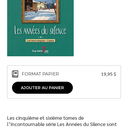
Nouveautés
Numérique
Livres audio
Meilleurs vendeurs
Page vedette
AUTEURS
À PROPOS
19,95
$
FORMAT PAPIER
CONTACT
AJOUTER AU PANIER
Les cinquième et sixième tomes de
l’incontournable série Les Années du Silence sont