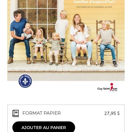
Nouveautés
Numérique
Livres audio
Meilleurs vendeurs
Page vedette
AUTEURS
À PROPOS
CONTACT
27,95
$
FORMAT PAPIER
AJOUTER AU PANIER