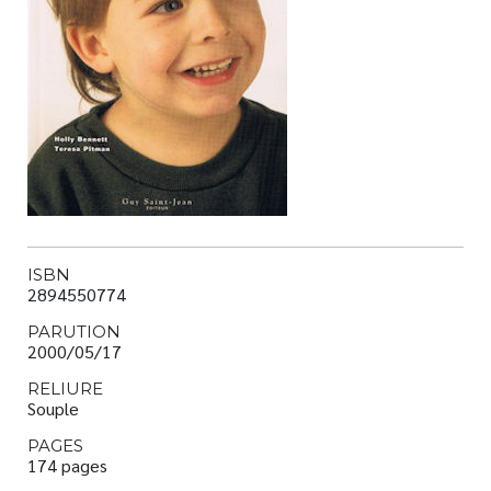
Nouveautés
Numérique
Livres audio
Meilleurs vendeurs
Page vedette
AUTEURS
À PROPOS
ISBN
2894550774
CONTACT
PARUTION
2000/05/17
RELIURE
Souple
PAGES
174 pages