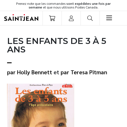
Prenez note que les commandes
sont expédiées une fois par
semaine
et que nous utilisons Postes Canada.
LIVRES
LES ENFANTS DE 3 À 5
Romans
ANS
Cuisine
Développement personnel
Littérature jeunesse
Holly Bennett
et
Teresa Pitman
Spiritualité
Famille
Culture générale
Témoignages
Vie pratique
Finances