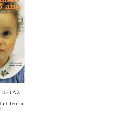
DE 1 À 3
t et Teresa
n