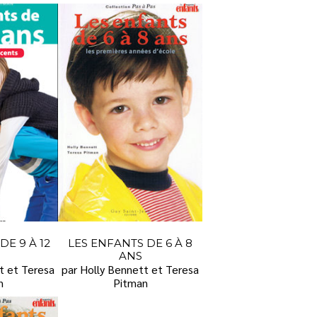
DE 9 À 12
LES ENFANTS DE 6 À 8
ANS
t et Teresa
par Holly Bennett et Teresa
n
Pitman