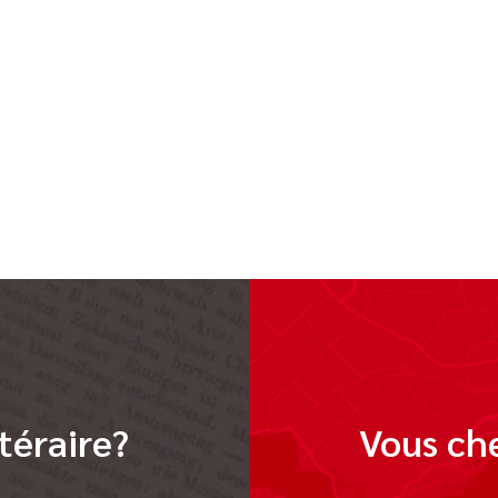
t
téraire?
Vous che