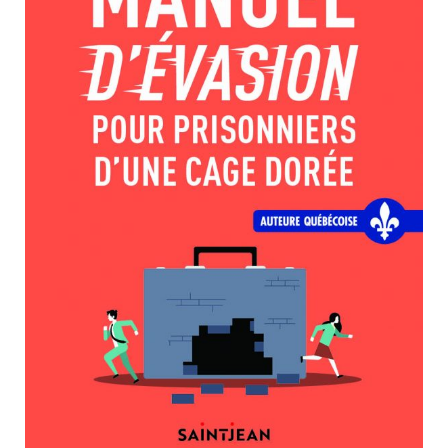
Nouveautés
Numérique
Livres audio
Meilleurs vendeurs
Page vedette
AUTEURS
À PROPOS
CONTACT