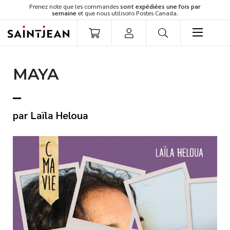
Prenez note que les commandes
sont expédiées une fois par
semaine
et que nous utilisons Postes Canada.
LIVRES
MAYA
Romans
Cuisine
Développement personnel
Laïla Heloua
Littérature jeunesse
Spiritualité
Famille
Culture générale
Témoignages
Vie pratique
Finances