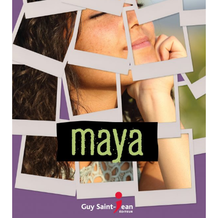
Nouveautés
Numérique
Livres audio
Meilleurs vendeurs
Page vedette
AUTEURS
À PROPOS
CONTACT