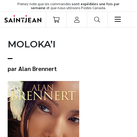
Prenez note que les commandes
sont expédiées une fois par
semaine
et que nous utilisons Postes Canada.
LIVRES
MOLOKA’I
Romans
Cuisine
Développement personnel
Alan Brennert
Littérature jeunesse
Spiritualité
Famille
Culture générale
Témoignages
Vie pratique
Finances