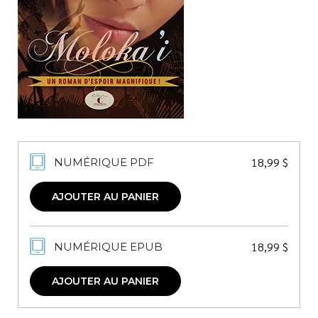
Nouveautés
Numérique
Livres audio
Meilleurs vendeurs
Page vedette
AUTEURS
18,99
$
NUMÉRIQUE PDF
À PROPOS
CONTACT
AJOUTER AU PANIER
18,99
$
NUMÉRIQUE EPUB
AJOUTER AU PANIER