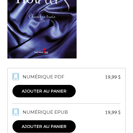
Nouveautés
Numérique
Livres audio
Meilleurs vendeurs
Page vedette
AUTEURS
À PROPOS
19,99
$
NUMÉRIQUE PDF
CONTACT
AJOUTER AU PANIER
19,99
$
NUMÉRIQUE EPUB
AJOUTER AU PANIER