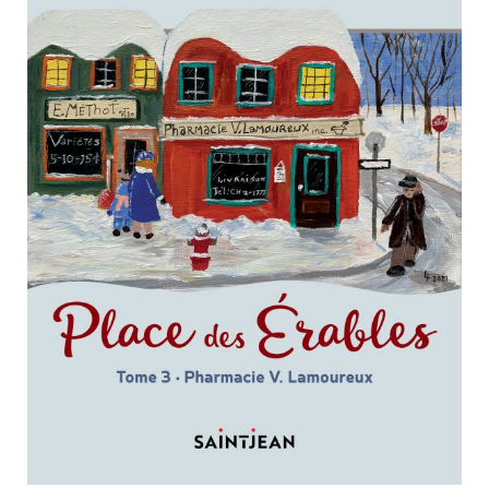
Nouveautés
Numérique
Livres audio
Meilleurs vendeurs
Page vedette
AUTEURS
À PROPOS
CONTACT