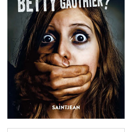
Nouveautés
Numérique
Livres audio
Meilleurs vendeurs
Page vedette
AUTEURS
À PROPOS
CONTACT