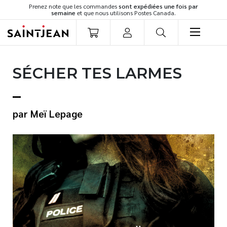
Prenez note que les commandes
sont expédiées une fois par
semaine
et que nous utilisons Postes Canada.
LIVRES
SÉCHER TES LARMES
Romans
Cuisine
Développement personnel
Meï Lepage
Littérature jeunesse
Spiritualité
Famille
Culture générale
Témoignages
Vie pratique
Finances