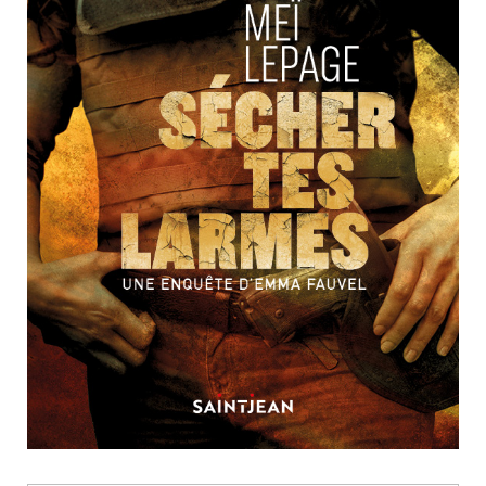
Nouveautés
Numérique
Livres audio
Meilleurs vendeurs
Page vedette
AUTEURS
À PROPOS
CONTACT