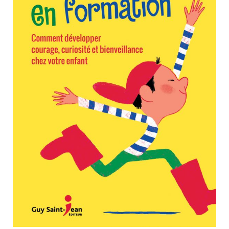
Nouveautés
Numérique
Livres audio
Meilleurs vendeurs
Page vedette
AUTEURS
À PROPOS
CONTACT