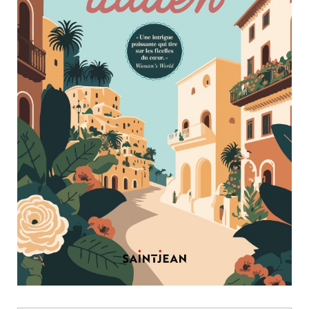
Nouveautés
Numérique
Livres audio
Meilleurs vendeurs
Page vedette
AUTEURS
À PROPOS
CONTACT