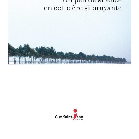
Nouveautés
Numérique
Livres audio
Meilleurs vendeurs
Page vedette
AUTEURS
À PROPOS
CONTACT