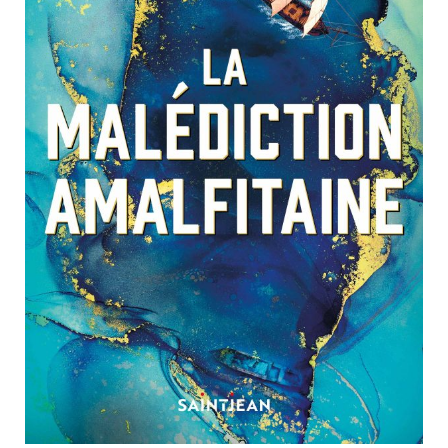
Nouveautés
Numérique
Livres audio
Meilleurs vendeurs
Page vedette
AUTEURS
À PROPOS
CONTACT