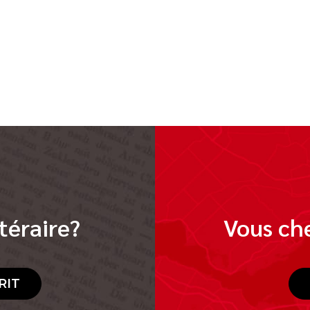
téraire?
Vous che
RIT