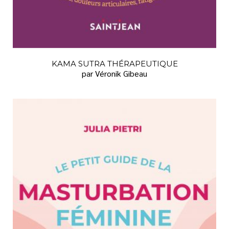
FAMILLE
FINANCES
GRANDS CARACTÈRES
HISTOIRE
KAMA SUTRA THÉRAPEUTIQUE
par Véronik Gibeau
HUMOUR
JARDINAGE
LANGUE FRANÇAISE
LITTÉRATURE
LITTÉRATURE JEUNESSE
SANTÉ
SCIENCES HUMAINES ET SOCIALES
SEXUALITÉ
SPIRITUALITÉ
TÉMOIGNAGES