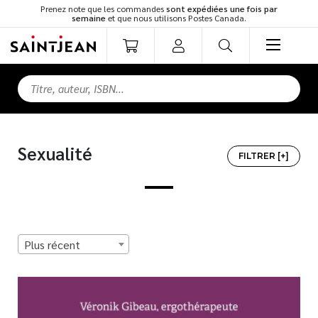
Prenez note que les commandes
sont expédiées une fois par
semaine
et que nous utilisons Postes Canada.
LIVRES
Romans
Cuisine
Sexualité
Développement personnel
FILTRER [+]
Littérature jeunesse
Spiritualité
Famille
TOUS LES TITRES
Culture générale
Plus récent
Témoignages
MEILLEURS VENDEURS
Vie pratique
Finances
NOUVEAUTÉS