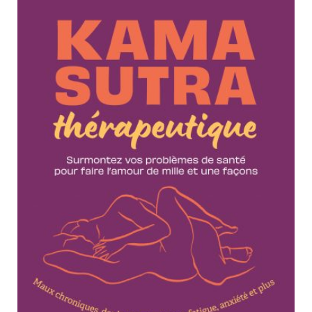
Nouveautés
NUMÉRIQUE
Numérique
Livres audio
LIVRES AUDIO
Meilleurs vendeurs
Page vedette
Sujets
AUTEURS
À PROPOS
ARTS CRÉATIFS ET LOISIRS
CONTACT
BEAUX-LIVRES
BIOGRAPHIES
CUISINE
CULTURE GÉNÉRALE
DÉVELOPPEMENT PERSONNEL
ÉSOTÉRISME