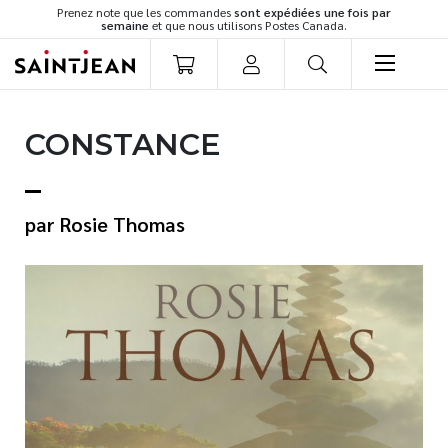
Prenez note que les commandes
sont expédiées une fois par
semaine
et que nous utilisons Postes Canada.
LIVRES
CONSTANCE
Romans
Cuisine
Développement personnel
Rosie Thomas
Littérature jeunesse
Spiritualité
Famille
Culture générale
Témoignages
Vie pratique
Finances