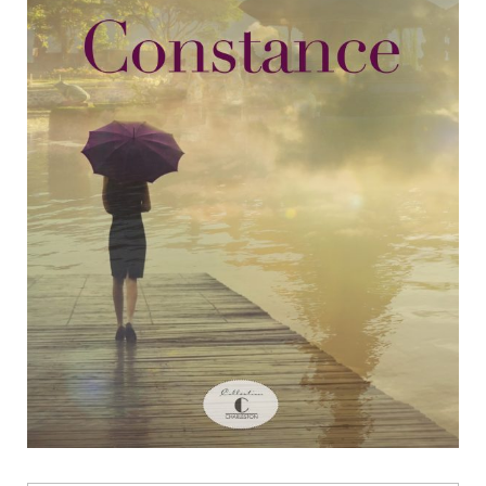
Nouveautés
Numérique
Livres audio
Meilleurs vendeurs
Page vedette
AUTEURS
À PROPOS
CONTACT