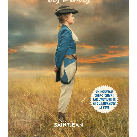
Nouveautés
Numérique
Livres audio
Meilleurs vendeurs
Page vedette
AUTEURS
À PROPOS
CONTACT