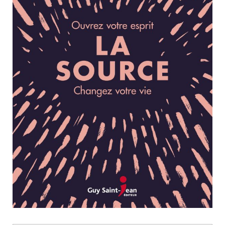
Nouveautés
Numérique
Livres audio
Meilleurs vendeurs
Page vedette
AUTEURS
À PROPOS
CONTACT