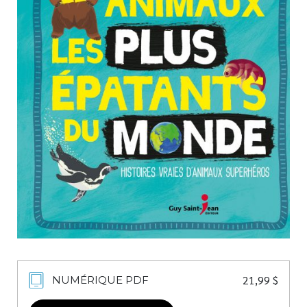
Nouveautés
Numérique
Livres audio
Meilleurs vendeurs
Page vedette
AUTEURS
À PROPOS
CONTACT
21,99
$
NUMÉRIQUE PDF