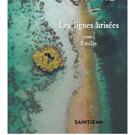
Nouveautés
Numérique
Livres audio
Meilleurs vendeurs
Page vedette
AUTEURS
À PROPOS
CONTACT