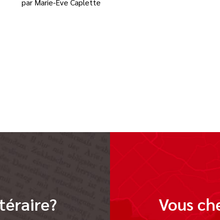
par Marie-Ève Caplette
téraire?
Vous che